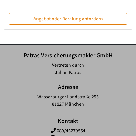
Angebot oder Beratung anfordern
Patras Versicherungsmakler GmbH
Vertreten durch
Julian Patras
Adresse
Wasserburger Landstraße 253
81827 München
Kontakt
089/46279554