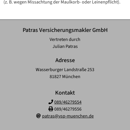
(z. B. wegen Missachtung der Maulkorb- oder Leinenpflicht).
Patras Versicherungsmakler GmbH
Vertreten durch
Julian Patras
Adresse
Wasserburger Landstraße 253
81827 München
Kontakt
089/46279554
089/46279556
patras@vsp-muenchen.de