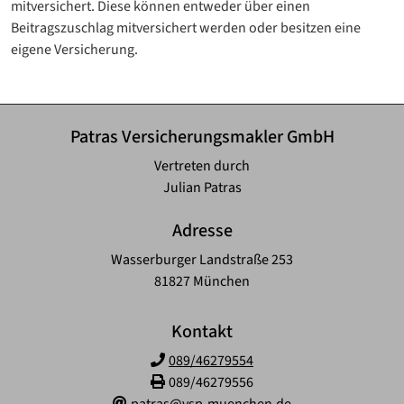
mitversichert. Diese können entweder über einen
Beitragszuschlag mitversichert werden oder besitzen eine
eigene Versicherung.
Patras Versicherungsmakler GmbH
Vertreten durch
Julian Patras
Adresse
Wasserburger Landstraße 253
81827 München
Kontakt
089/46279554
089/46279556